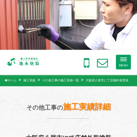
Toggle
naviga
MENU
ホーム
施工実績
その他工事の施工実績一覧
大阪府八尾市にて店舗外装塗装
施工実績詳細
その他工事の