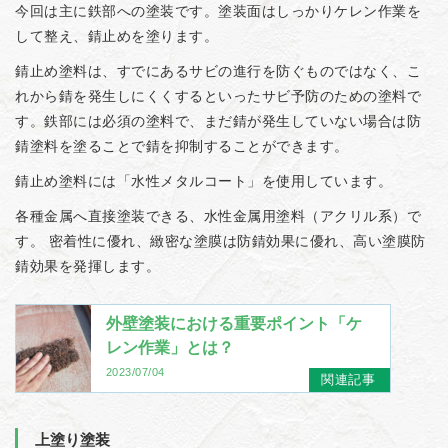
今回は主に鉄部への塗装です。塗装面はしっかりケレン作業を
して整え、錆止めを塗ります。
錆止め塗料は、すでにあるサビの進行を防ぐものではなく、こ
れから錆を発生しにくくするといったサビ予防のための塗料で
す。鉄部には必須の塗料で、まだ錆が発生していない場合は防
錆塗料を塗ることで錆を抑制することができます。
錆止め塗料には「水性メタルコート」を使用しています。
各種金属へ直接塗装できる、水性金属用塗料（アクリル系）で
す。 密着性に優れ、緻密な塗膜は防錆効果に優れ、高い塗膜防
錆効果を発揮します。
外壁塗装における重要ポイント「ケ
レン作業」とは？
2023/07/04
関連記事
上塗り塗装