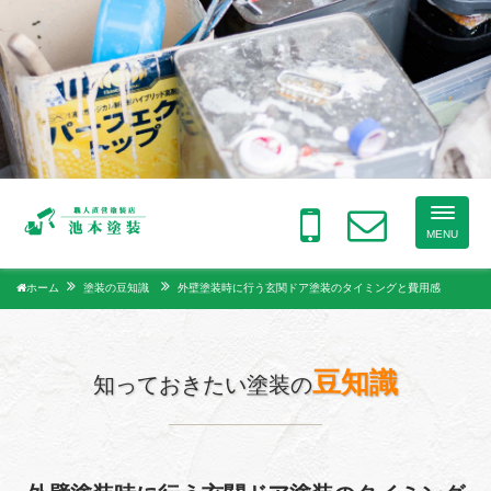
Toggle
naviga
MENU
ホーム
塗装の豆知識
外壁塗装時に行う玄関ドア塗装のタイミングと費用感
豆知識
知っておきたい塗装の