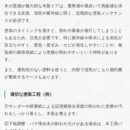
木の質感が魅力的な木製ドアは、重厚感や風合いで高級感を演
出できる反面、湿気や紫外線に弱く、定期的な塗装メンテナン
スが必須です。
塗装のタイミングを逃すと、割れや腐食が進行してしまうこと
もあるため、注意が必要です。特に紫外線や雨水による劣化が
目立ちやすく、変色・黒ずみ・カビが発生しやすいことや、無
垢材の膨張収縮により塗膜が割れやすいという特性がありま
す。
また、通気性のない塗料を使うと、内部で湿気がこもり腐朽菌
が繁殖するケースもあります。
適切な塗装工程（例）
①サンダーや研磨紙による旧塗膜除去表面の剥がれた塗膜や汚
れをしっかり落とし、木肌を整えます。
②下地調整・パテ埋め木の割れや欠けがある場合は、木工用パ