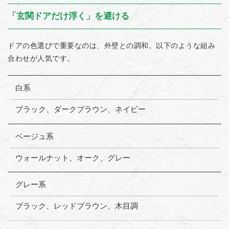
「玄関ドアだけ浮く」を避ける
ドアの色選びで重要なのは、外壁との調和。以下のような組み
合わせが人気です。
外
白系
壁
の
ブラック、ダークブラウン、ネイビー
色
ベージュ系
玄
関
ウォールナット、オーク、グレー
ド
ア
の
グレー系
お
す
ブラック、レッドブラウン、木目調
す
め