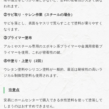
埃や油分をしっかり落とさないと、塗料の密着性が大きく損な
われます。
②サビ取り・ケレン作業（スチールの場合）
サビを落とし、表面をヤスリで荒らすことで塗料が乗りやすく
なります。
③プライマー塗布
アルミやスチール専用のエポキシ系プライマーや金属用密着プ
ライマーを使用。これが密着性の鍵。
④中塗り・上塗り（2回）
ウレタン塗料やシリコン塗料が一般的。最近は耐候性の高いラ
ジカル制御型塗料も使用されます。
注意点
安易にホームセンターで購入できる水性塗料を使って塗装して
しまうのはおすすめできません。