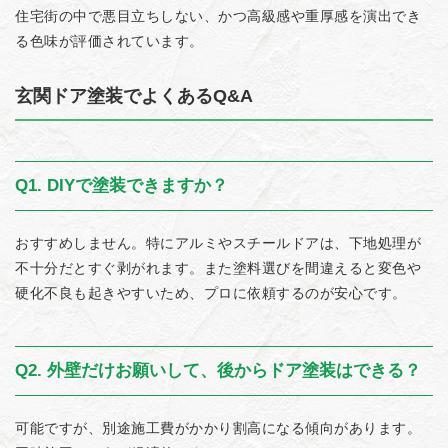
住宅街の中で悪目立ちしない、かつ高級感や重厚感を演出でき
色
る色味が評価されています。
玄関ドア塗装でよくあるQ&A
Q1. DIYで塗装できますか？
おすすめしません。特にアルミやスチールドアは、下地処理が
不十分だとすぐ剥がれます。また塗料選びを間違えると変色や
硬化不良も起きやすいため、プロに依頼するのが安心です。
Q2. 外壁だけお願いして、後からドア塗装はできる？
可能ですが、別途施工費がかかり割高になる傾向があります。