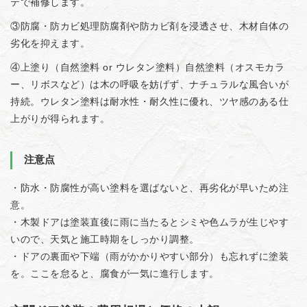
テで補修します。
③防腐・防カビ処理防腐剤や防カビ剤を浸透させ、木材自体の
劣化を抑えます。
④上塗り（自然塗料 or ウレタン塗料）自然塗料（オスモカラ
ー、リボスなど）は木の呼吸を妨げず、ナチュラルな風合いが
持続。ウレタン塗料は耐水性・耐久性に優れ、ツヤ感のある仕
上がりが得られます。
注意点
・防水・防腐性が高い塗料を選ばないと、再劣化が早いため注
意。
・木製ドアは塗装直後に雨に当たるとシミや色ムラが生じやす
いので、天気と施工時期をしっかり調整。
・ドアの裏面や下端（雨がかかりやすい部分）も忘れずに塗装
を。ここを怠ると、腐食が一気に進行します。