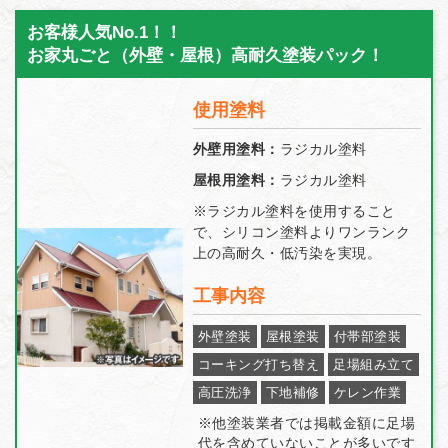
お客様人気No.1！！
お家丸ごと（外壁・屋根）高耐久塗装パック！
使用塗料
外壁用塗料：
ラジカル塗料
屋根用塗料：
ラジカル塗料
※ラジカル塗料を使用すること
で、シリコン塗料よりワンランク
上の高耐久・低汚染を実現。
工事内容
外壁塗装
屋根塗装
付帯部塗装
コーキング打ち替え
足場組み立て
高圧洗浄
下地補修
ケレン作業
※他塗装業者では掲載金額に足場
代を含めていないことが多いです