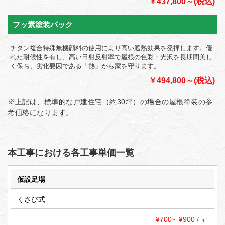
￥437,800～(税込)
フッ素塗装パック
チタン複合特殊無機顔料の使用により高い遮熱効果を発揮します。優
れた耐候性を有し、高い日射反射率で屋根の色彩・光沢を長期間美し
く保ち、劣化要因である「熱」から家を守ります。
￥494,800～(税込)
※上記は、標準的な戸建住宅（約30坪）の場合の屋根塗装の参
考価格になります。
本工事における各工事単価一覧
仮設足場
くさび式
¥700～¥900 / ㎡