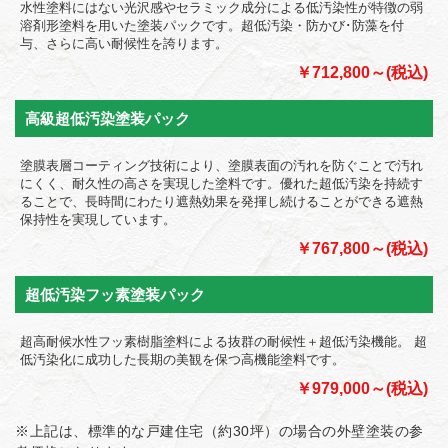
水性塗料にはない光沢感やセラミック成分による低汚染性が特徴の弱
溶剤形塗料を用いた塗装パックです。超低汚染・防かび･防藻を付
与、さらに高い耐候性を誇ります。
￥712,800～(税込)
高級超低汚染塗装パック
塗膜表層コーティング技術により、塗膜表面の汚れを防ぐことで汚れ
にくく、耐久性の高さを実現した塗料です。優れた超低汚染を持続す
ることで、長時間にわたり遮熱効果を発揮し続けることができる遮熱
保持性を実現しています。
￥767,800～(税込)
超低汚染フッ素塗装パック
超高耐候水性フッ素樹脂塗料による抜群の耐候性＋超低汚染機能。 超
低汚染化に成功した長期の美観を保つ高機能塗料です。
￥979,000～(税込)
※上記は、標準的な戸建住宅（約30坪）の場合の外壁塗装の参