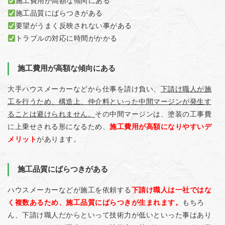
施工費用が高額な傾向にある
施工品質にばらつきがある
要望がうまく反映されない事がある
トラブルの対応に時間がかかる
施工費用が高額な傾向にある
大手ハウスメーカーなどから仕事を請け負い、
下請け職人が施
工を行うため、構造上、仲介料といった中間マージンが発生す
ることは避けられません。
その中間マージンは、塗装の工事費
に上乗せされる形になるため、
施工費用が高額になりやすいデ
メリット
があります。
施工品質にばらつきがある
ハウスメーカーなどが施工を依頼する
下請け職人は一社ではな
く複数あるため、施工品質にばらつきが生まれます。
もちろ
ん、下請け職人だからといって技術力が低いといった事はあり