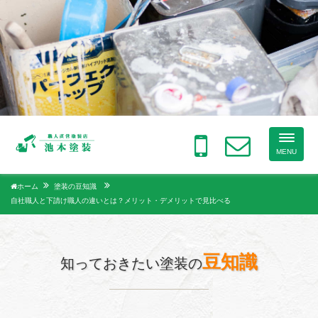
Toggle
naviga
MENU
ホーム
塗装の豆知識
自社職人と下請け職人の違いとは？メリット・デメリットで見比べる
豆知識
知っておきたい塗装の