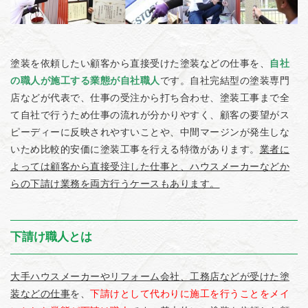
塗装を依頼したい顧客から直接受けた塗装などの仕事を、
自社
の職人が施工する業態が自社職人
です。自社完結型の塗装専門
店などが代表で、仕事の受注から打ち合わせ、塗装工事まで全
て自社で行うため仕事の流れが分かりやすく、顧客の要望がス
ピーディーに反映されやすいことや、中間マージンが発生しな
いため比較的安価に塗装工事を行える特徴があります。
業者に
よっては顧客から直接受注した仕事と、ハウスメーカーなどか
らの下請け業務を両方行うケースもあります。
下請け職人とは
大手ハウスメーカーやリフォーム会社、工務店などが受けた塗
装などの仕事
を、
下請けとして代わりに施工を行うことをメイ