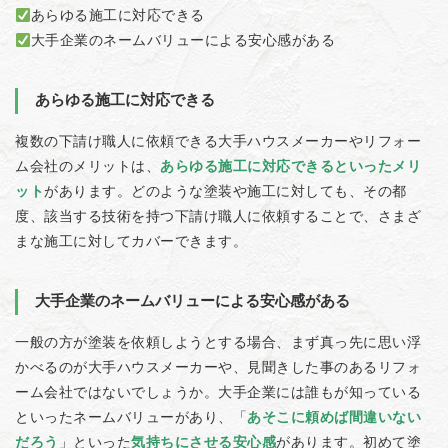
あらゆる施工に対応できる
大手企業のネームバリューによる安心感がある
あらゆる施工に対応できる
複数の下請け職人に依頼できる大手ハウスメーカーやリフォー
ム会社のメリットは、
あらゆる施工に対応できるといったメリ
ット
があります。どのような塗装や施工に対しても、その都
度、該当する技術を持つ下請け職人に依頼することで、さまざ
まな施工に対してカバーできます。
大手企業のネームバリューによる安心感がある
一般の方が塗装を依頼しようとする場合、まず真っ先に思い浮
かべるのが大手ハウスメーカーや、見聞きした事のあるリフォ
ーム会社ではないでしょうか。大手企業には誰もが知っている
といったネームバリューがあり、「
あそこに頼めば間違いない
だろう
」といった
気持ちにさせる安心感
があります。初めて塗