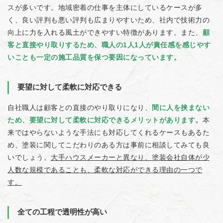
スが多いです。地域密着の仕事を主体にしているケースが多
く、良い評判も悪い評判も広まりやすいため、社内で技術力の
向上に力を入れる風土ができやすい特徴があります。また、
顧
客と直接やり取りするため、職人の1人1人が責任感を感じやす
いことも一定の施工品質を保つ要因になっています。
要望に対して柔軟に対応できる
自社職人は顧客との直接のやり取りになり、
間に人を挟まない
ため、要望に対して柔軟に対応できるメリットがあります。
本
来ではやらないような手法にも対応してくれるケースもあるた
め、塗装に関してこだわりのある方は事前に相談してみても良
いでしょう。
大手ハウスメーカーと異なり、塗装会社自体が少
人数な規模であることも、柔軟な対応ができる理由の一つで
す。
全ての工程で透明性が高い