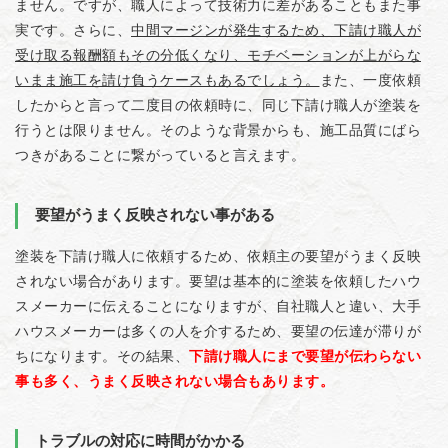
ません。ですが、職人によって技術力に差があることもまた事
実です。さらに、
中間マージンが発生するため、下請け職人が
受け取る報酬額もその分低くなり、モチベーションが上がらな
いまま施工を請け負うケースもあるでしょう。
また、一度依頼
したからと言って二度目の依頼時に、同じ下請け職人が塗装を
行うとは限りません。そのような背景からも、施工品質にばら
つきがあることに繋がっていると言えます。
要望がうまく反映されない事がある
塗装を下請け職人に依頼するため、依頼主の要望がうまく反映
されない場合があります。要望は基本的に塗装を依頼したハウ
スメーカーに伝えることになりますが、自社職人と違い、大手
ハウスメーカーは多くの人を介するため、要望の伝達が滞りが
ちになります。その結果、
下請け職人にまで要望が伝わらない
事も多く、うまく反映されない場合もあります。
トラブルの対応に時間がかかる