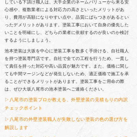
している下請け職人は、大手企業のネームバリューから来る安
心感や、複数業者による対応力の高さといったメリットがあ
り、費用が高額になりやすい点や、品質にばらつきがあるとい
ったデメリットがあります。塗装工事において自身の優先した
いことを明確にし、どちらの業者に依頼するのが良いのか検討
するようにしましょう。
池本塗装は大坂を中心に塗装工事を数多く手掛ける、自社職人
を持つ塗装専門店です。自社で全ての工程を行うため、一貫し
て責任を持った対応や高い品質が魅力です。また、価格に関し
ても中間マージンなどが発生しないため、適正価格で施工を承
ることができるメリットがあります。塗装工事をご用命の際
は、ぜひ大坂八尾市の池本塗装へご連絡ください。
▷八尾市の塗装プロが教える、外壁塗装の見積もりの内訳
チェックポイント
▷八尾市の外壁塗装職人が失敗しない塗装の色の選び方を
解説します