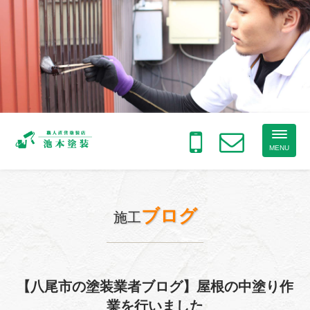
Toggle
naviga
MENU
ブログ
施工
【八尾市の塗装業者ブログ】屋根の中塗り作
業を行いました