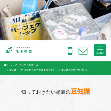
Toggle
naviga
MENU
ホーム
塗装の豆知識
「下地補修」って何をするの？塗装工事における下地補修の重要性について
豆知識
知っておきたい塗装の